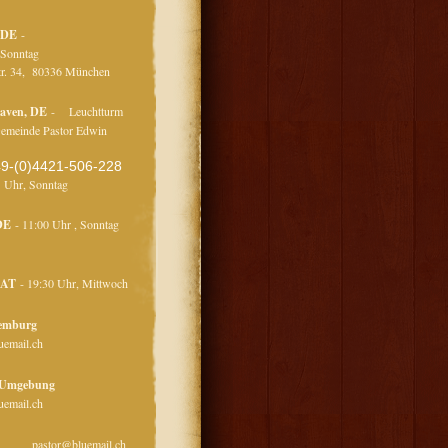
 DE
-
hr, Sonntag
tr. 34, 80336 München
aven, DE
- Leuchtturm
Gemeinde Pastor Edwin
uke,
49-(0)4421-506-228
 11 Uhr, Sonntag
 DE
- 11:00 Uhr , Sonntag
 AT
- 19:30 Uhr, Mittwoch
t Luxemburg
uemail.ch
 Umgebung
uemail.ch
lin
pastor@bluemail.ch