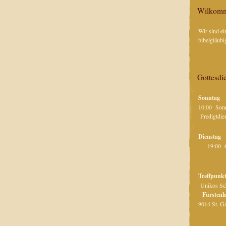
Wilkom
Wir sind ei
bibelgläubi
Gottesdie
Sonntag
10:00 S
Predig
Di
19:00 
Treffpunk
Unikos S
Fürstenl
9014 