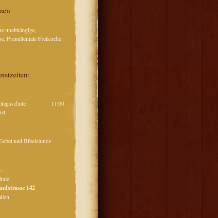
men
ne unabhängige,
ge, Premilleniale Freikirche
nstzeiten:
onntagsschule 11:00
tdienst
enstag
Gebet und Bibelstunde
t
:
chule
andstrasse 142
St. Gallen