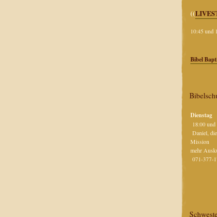
((
LIVE
1
10:45 u
Bibel Bap
Bibelsch
Dienstag
18:00 und
Daniel, die
Mis
mehr Auskun
071-377
Schwest