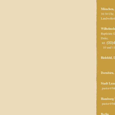
München,
16:30 U
Landwehrs
Wilhelmsh
Baptisten 
D
tel.
(00)
10 und
Bielefeld,
Dornbirn,
Stad
pastor@bl
Hamburg
pastor@bl
Ber