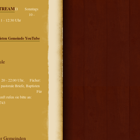
STREAM
))
Sonntags
0 -
nd 11 - 12:30 Uhr
tisten Gemeinde YouTube
ule
 20 - 22:00 Uhr, Fächer:
 pastorale Briefe, Baptisten
sion Für
ft rufen sie bitte an:
-1743
er Gemeinden