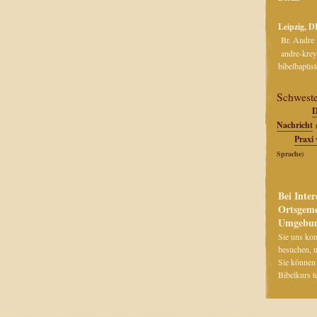
Leip
Br. A
andre-kr
bibelbaptis
Schwest
D
Nachricht
Praxi 
Sprache)
Bei Inter
Ortsgeme
Umgebun
Sie uns kon
besuchen, u
Sie können
Bibelkurs t