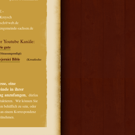
zig, DE -
ndre Kreysch
eysch@web.de
tengemeinde-sachsen.de
er Youtube Kanäle:
ie gute
(Strassenpredigt)
vjernici Bible
(Kroatische
esse, eine
inde in ihrer
g anzufangen
,
dürfen
taktieren. Wir können Sie
m behilflich zu sein, oder
 an einem Korrespondenz
eilnehmen.